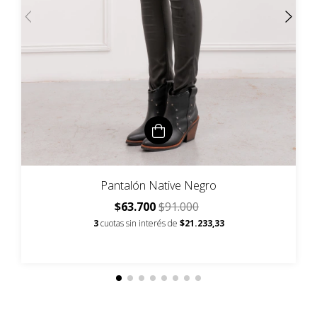
Pantalón Native Negro
$63.700
$91.000
3
cuotas sin interés de
$21.233,33