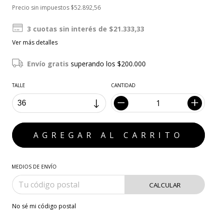
Precio sin impuestos
$52.892,56
3
cuotas sin interés de
$21.333,33
Ver más detalles
Envío gratis
superando los
$200.000
TALLE
CANTIDAD
MEDIOS DE ENVÍO
CALCULAR
No sé mi código postal