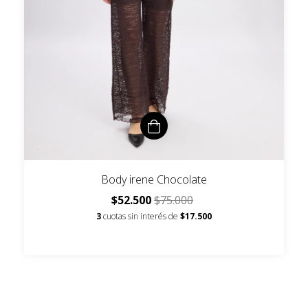
Body irene Chocolate
$52.500
$75.000
3
cuotas sin interés de
$17.500