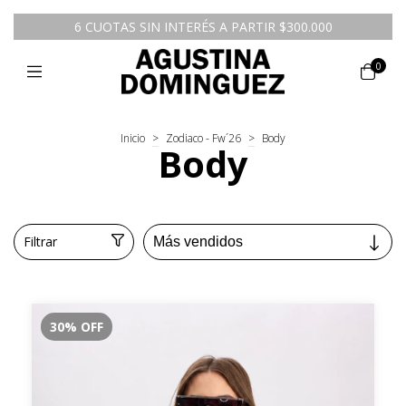
6 CUOTAS SIN INTERÉS A PARTIR $300.000
0
Inicio
>
Zodiaco - Fw´26
>
Body
Body
Filtrar
30
%
OFF