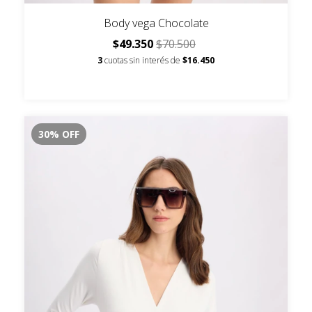
Body vega Chocolate
$49.350
$70.500
3
cuotas sin interés de
$16.450
30
%
OFF