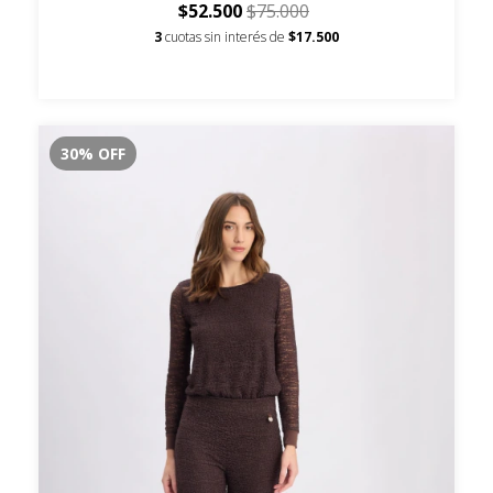
$52.500
$75.000
3
cuotas sin interés de
$17.500
30
%
OFF