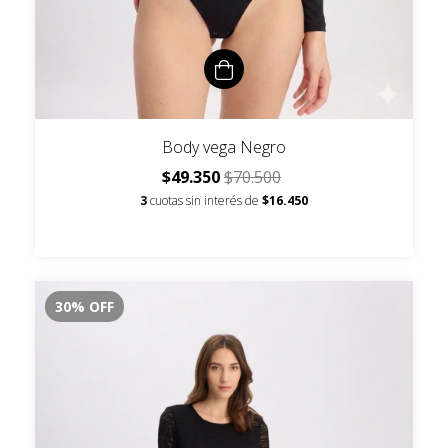
Body vega Negro
$49.350
$70.500
3
cuotas sin interés de
$16.450
30
%
OFF