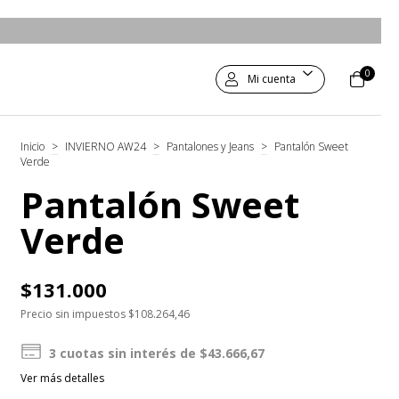
0
Mi cuenta
Inicio
>
INVIERNO AW24
>
Pantalones y Jeans
>
Pantalón Sweet
Verde
Pantalón Sweet
Verde
$131.000
Precio sin impuestos
$108.264,46
3
cuotas sin interés de
$43.666,67
Ver más detalles