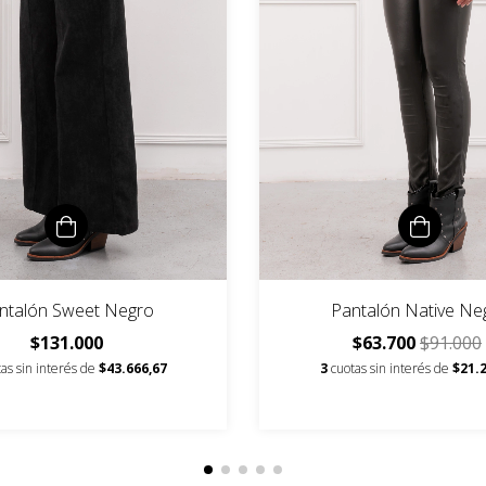
ntalón Sweet Negro
Pantalón Native Ne
$131.000
$63.700
$91.000
as sin interés de
$43.666,67
3
cuotas sin interés de
$21.2