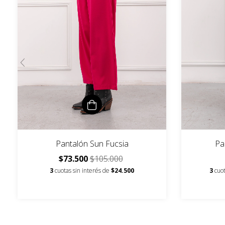
Pantalón Sun Fucsia
Pa
$73.500
$105.000
3
cuotas sin interés de
$24.500
3
cuot