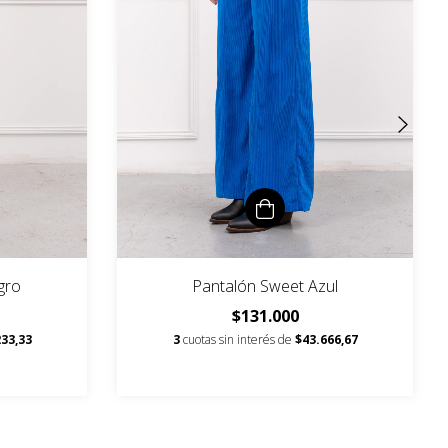
gro
Pantalón Sweet Azul
$131.000
33,33
3
cuotas sin interés de
$43.666,67