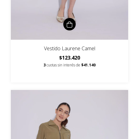
Vestido Laurene Camel
$123.420
3
cuotas sin interés de
$41.140