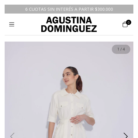
6 CUOTAS SIN INTERÉS A PARTIR $300.000
0
1
/
4