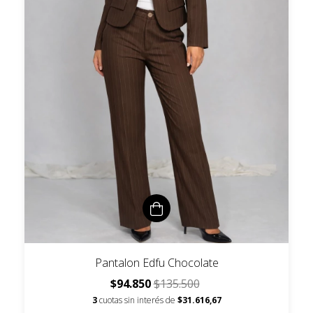
Pantalon Edfu Chocolate
$94.850
$135.500
3
cuotas sin interés de
$31.616,67