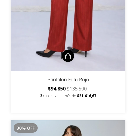
Pantalon Edfu Rojo
$94.850
$135.500
3
cuotas sin interés de
$31.616,67
30
%
OFF