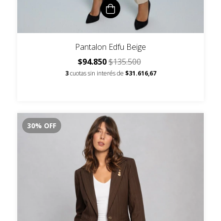
Pantalon Edfu Beige
$94.850
$135.500
3
cuotas sin interés de
$31.616,67
30
%
OFF