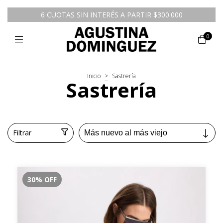
6 CUOTAS SIN INTERÉS A PARTIR $300.000
0
Inicio
>
Sastrería
Sastrería
Filtrar
30
%
OFF