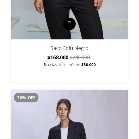
Saco Edfu Negro
$168.000
$240.000
3
cuotas sin interés de
$56.000
30
%
OFF