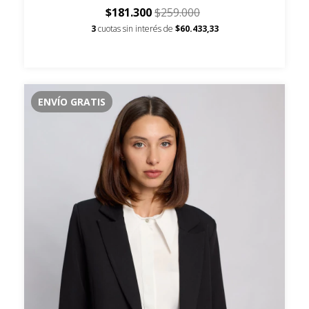
$181.300
$259.000
3
cuotas sin interés de
$60.433,33
ENVÍO GRATIS