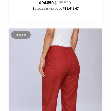
$94.850
$135.500
3
cuotas sin interés de
$31.616,67
30
%
OFF