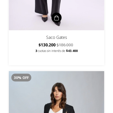
Saco Gates
$130.200
$186.000
3
cuotas sin interés de
$43.400
30
%
OFF