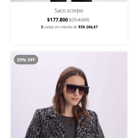
Saco scorpio
$177.800
$254.000
3
cuotas sin interés de
$59.266,67
30
%
OFF