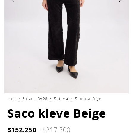
Inicio
>
Zodiaco - Fw´26
>
Sastreria
>
Saco kleve Beige
Saco kleve Beige
$152.250
$217.500