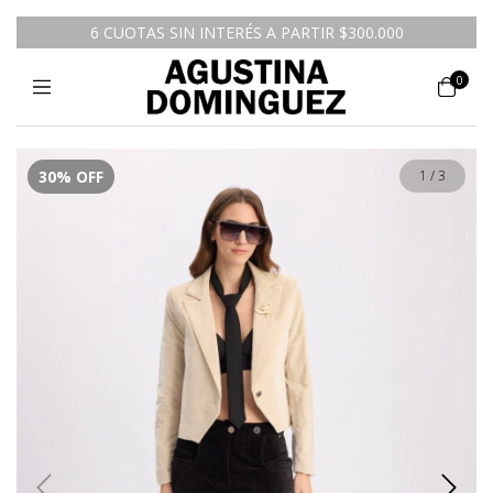
6 CUOTAS SIN INTERÉS A PARTIR $300.000
0
30
%
OFF
1
/
3