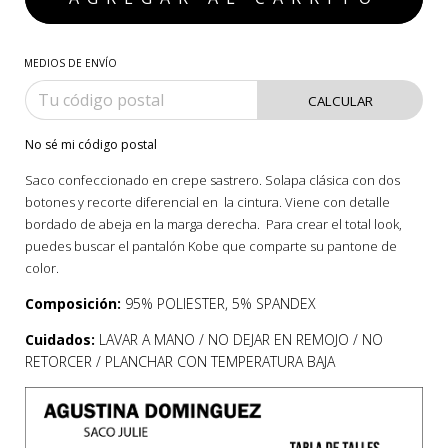
MEDIOS DE ENVÍO
CALCULAR
No sé mi código postal
Saco confeccionado en crepe sastrero. Solapa clásica con dos
botones y recorte diferencial en la cintura. Viene con detalle
bordado de abeja en la marga derecha. Para crear el total look,
puedes buscar el pantalón Kobe que comparte su pantone de
color.
Composición:
95% POLIESTER, 5% SPANDEX
Cuidados:
LAVAR A MANO /
NO DEJAR EN REMOJO / NO
RETORCER / PLANCHAR CON TEMPERATURA BAJA