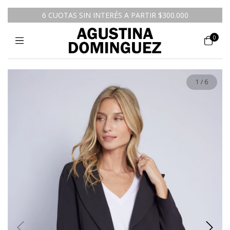
6 CUOTAS SIN INTERÉS A PARTIR $300.000
0
1
/
6