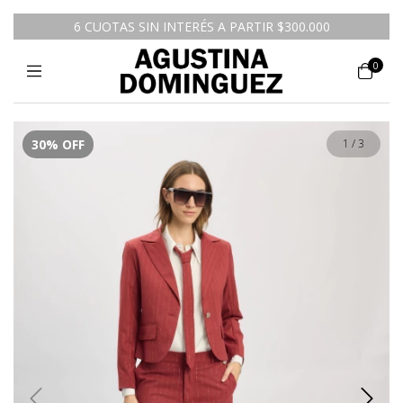
6 CUOTAS SIN INTERÉS A PARTIR $300.000
0
30
%
OFF
1
/
3