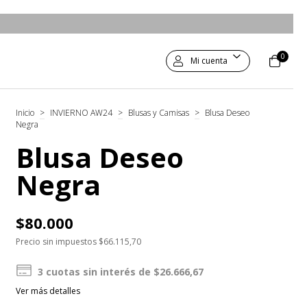
0
Mi cuenta
Inicio
>
INVIERNO AW24
>
Blusas y Camisas
>
Blusa Deseo
Negra
Blusa Deseo
Negra
$80.000
Precio sin impuestos
$66.115,70
3
cuotas sin interés de
$26.666,67
Ver más detalles